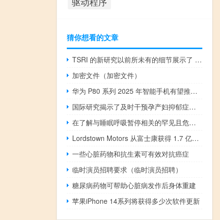
驱动程序
猜你想看的文章
TSRI 的新研究以前所未有的细节展示了 HIV 结构
加密文件（加密文件）
华为 P80 系列 2025 年智能手机有望推出配备真正的下一代主摄像头传感器
国际研究揭示了及时干预孕产妇抑郁症的重要见解
在了解与睡眠呼吸暂停相关的罕见且危及生命的疾病的原因方面取得了突破
Lordstown Motors 从富士康获得 1.7 亿美元的提振
一些心脏药物和抗生素可有效对抗癌症
临时演员招聘要求（临时演员招聘）
糖尿病药物可帮助心脏病发作后身体重建
苹果iPhone 14系列将获得多少次软件更新