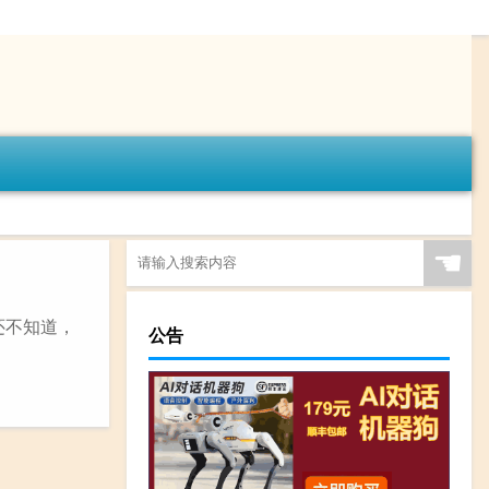
☚
还不知道，
公告