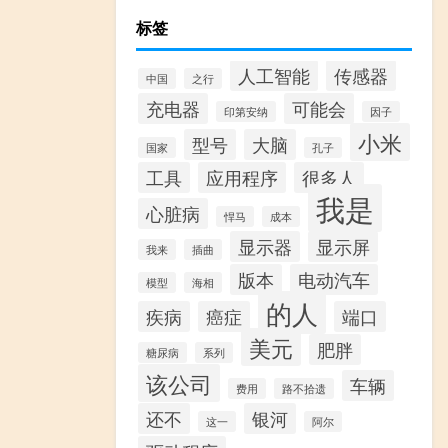
标签
人工智能
传感器
中国
之行
充电器
可能会
印第安纳
因子
小米
型号
大脑
国家
孔子
工具
应用程序
很多人
我是
心脏病
悍马
成本
显示器
显示屏
我来
插曲
版本
电动汽车
模型
海相
的人
疾病
癌症
端口
美元
肥胖
糖尿病
系列
该公司
车辆
费用
路不拾遗
还不
银河
这一
阿尔