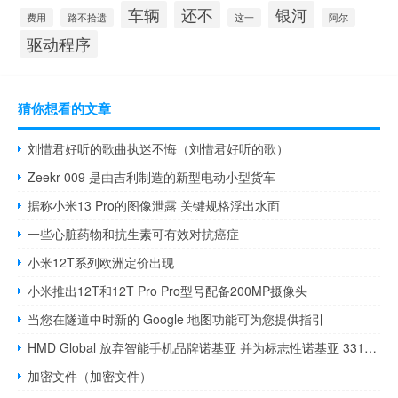
车辆
还不
银河
费用
路不拾遗
这一
阿尔
驱动程序
猜你想看的文章
刘惜君好听的歌曲执迷不悔（刘惜君好听的歌）
Zeekr 009 是由吉利制造的新型电动小型货车
据称小米13 Pro的图像泄露 关键规格浮出水面
一些心脏药物和抗生素可有效对抗癌症
小米12T系列欧洲定价出现
小米推出12T和12T Pro Pro型号配备200MP摄像头
当您在隧道中时新的 Google 地图功能可为您提供指引
HMD Global 放弃智能手机品牌诺基亚 并为标志性诺基亚 3310 进行 5G 更新
加密文件（加密文件）