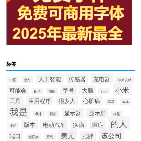
标签
人工智能
传感器
充电器
中国
之行
印第安纳
小米
可能会
型号
大脑
因子
国家
孔子
工具
应用程序
很多人
心脏病
悍马
成本
我是
显示器
显示屏
我来
插曲
模型
的人
版本
电动汽车
疾病
癌症
海相
美元
该公司
端口
肥胖
糖尿病
系列