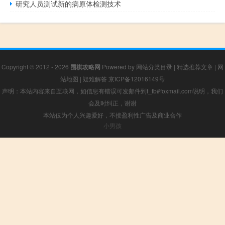
研究人员测试新的病原体检测技术
Copyright © 2012 - 2026
围棋攻略网
Powered by
网站分类目录
|
精选推荐文章
|
网
站地图
|
疑难解答
京ICP备12016149号
声明：本站内容来自互联网，如信息有错误可发邮件到f_fb#foxmail.com说明，我们
会及时纠正，谢谢
本站仅为个人兴趣爱好，不接盈利性广告及商业合作
小男孩