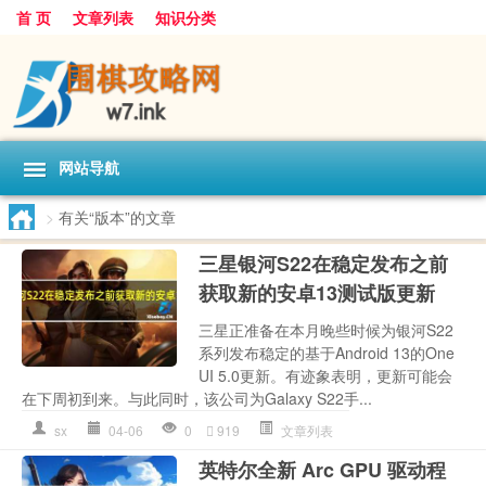
首 页
文章列表
知识分类
网站导航
>
有关“版本”的文章
三星银河S22在稳定发布之前
获取新的安卓13测试版更新
三星正准备在本月晚些时候为银河S22
系列发布稳定的基于Android 13的One
UI 5.0更新。有迹象表明，更新可能会
在下周初到来。与此同时，该公司为Galaxy S22手...
sx
04-06
0
919
文章列表
英特尔全新 Arc GPU 驱动程