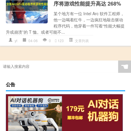
序将游戏性能提升高达 268%
某个地方有一位 Intel Arc 软件工程师，
他一边喝着红牛，一边疯狂地敲击驱动
程序代码，他穿着一件写着“性能大幅提
升或崩溃”的 T 恤。或者可能不...
yt
04-06
0
123
文章列表
☚
公告