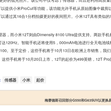
更好的低光照片。该公司不仅考虑了传感器，而且还利用高质量
提供小米ProCut等功能，该功能允许手机从原始图像中裁剪
以通过其16合1分档拍摄更好的夜间照片。小米12T具有类似的
理器，而小米12T则由Dimensity 8100 Ultra提供支持。两款
可达120Hz。智能手机还将使用5，000mAh电池进行全天电池
100。至于定价，这些手机将于10月13日在欧洲上市销售，我们
，这些手机将于10月20日上市，12T的起价为499英镑，12T Pr
：
传感器
小米
起价
梅赛德斯召回部分G550和G63SUV以更换