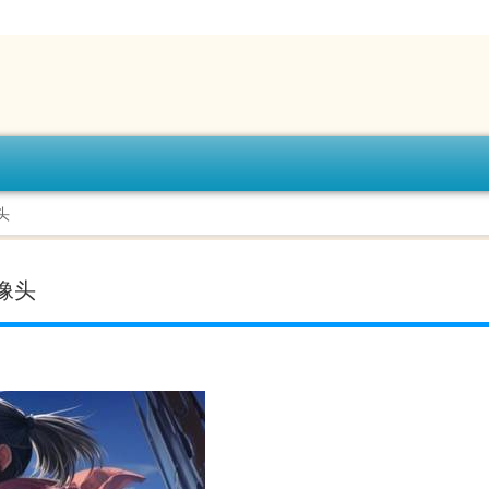
头
摄像头