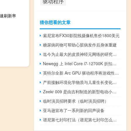
驱动程序
快速刷新率
猜你想看的文章
索尼宣布FX30影院线摄像机售价1800美元
糖尿病药物可帮助心脏病发作后身体重建
迄今为止最大的皮质神经元网络的研究概况
Newegg 上 Intel Core i7-12700K 折扣低于 170 美元
英特尔全新 Arc GPU 驱动程序将游戏性能提升高达 268%
产前接触环境化学物质与儿童生长变化有关
Zeekr 009 是由吉利制造的新型电动小型货车
临时演员招聘要求（临时演员招聘）
亚马逊宣布了一系列新的回声设备
谱尼第七封印打法（谱尼第七封印怎么打）