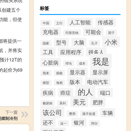
的镜头系统
标签
以创建五个
功能，但使
人工智能
传感器
中国
之行
充电器
可能会
印第安纳
因子
小米
手机都将提供一
型号
大脑
国家
孔子
续航，并将实
工具
应用程序
很多人
我是
预计12T的
心脏病
悍马
成本
o的起价为69
显示器
显示屏
我来
插曲
版本
电动汽车
模型
海相
的人
疾病
癌症
端口
美元
肥胖
糖尿病
系列
该公司
下一篇
车辆
费用
路不拾遗
易燃制冷剂
还不
银河
这一
阿尔