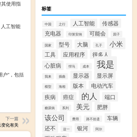
整其使用指
标签
人工智能
传感器
中国
之行
，人工智能
充电器
可能会
印第安纳
因子
小米
型号
大脑
国家
孔子
工具
应用程序
很多人
我是
心脏病
悍马
成本
户”，包括
显示器
显示屏
我来
插曲
版本
电动汽车
模型
海相
的人
疾病
癌症
端口
美元
肥胖
糖尿病
系列
该公司
车辆
下一篇
费用
路不拾遗
长变化有关
还不
银河
这一
阿尔