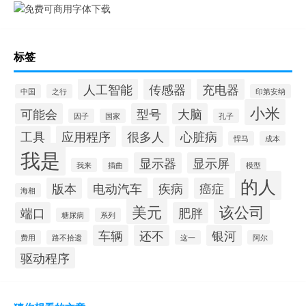
标签
人工智能
传感器
充电器
中国
之行
印第安纳
小米
可能会
型号
大脑
因子
国家
孔子
工具
应用程序
很多人
心脏病
悍马
成本
我是
显示器
显示屏
我来
插曲
模型
的人
版本
电动汽车
疾病
癌症
海相
美元
该公司
端口
肥胖
糖尿病
系列
车辆
还不
银河
费用
路不拾遗
这一
阿尔
驱动程序