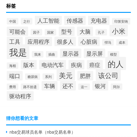
标签
人工智能
传感器
充电器
中国
之行
印第安纳
小米
可能会
型号
大脑
因子
国家
孔子
工具
应用程序
很多人
心脏病
悍马
成本
我是
显示器
显示屏
我来
插曲
模型
的人
版本
电动汽车
疾病
癌症
海相
美元
该公司
端口
肥胖
糖尿病
系列
车辆
还不
银河
费用
路不拾遗
这一
阿尔
驱动程序
猜你想看的文章
nba交易球员名单（nba交易名单）