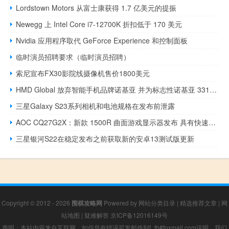
Lordstown Motors 从富士康获得 1.7 亿美元的提振
Newegg 上 Intel Core i7-12700K 折扣低于 170 美元
Nvidia 应用程序取代 GeForce Experience 和控制面板
临时演员招聘要求（临时演员招聘）
索尼宣布FX30影院线摄像机售价1800美元
HMD Global 放弃智能手机品牌诺基亚 并为标志性诺基亚 3310 进行 5G 更新
三星Galaxy S23系列相机和电池规格在发布前泄露
AOC CQ27G2X：新款 1500R 曲面游戏显示器发布 具有快速刷新率
三星银河S22在稳定发布之前获取新的安卓13测试版更新
Copyright © 2012 - 2026
围棋攻略网
Powered by
网站分类目录
|
精选推荐文章
|
网
站地图
|
疑难解答
京ICP备12016149号
声明：本站内容来自互联网，如信息有错误可发邮件到f_fb#foxmail.com说明，我们