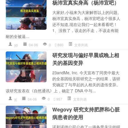
杨沛宜真实身高（杨沛宜吧）
大家好,小福来为大家解答以上的问题。
杨沛宜真实身高，杨沛宜吧这个很多人
还不知道,现在让我们一起来看看吧！
1、没救了，该走的不走，不该走有能
耐的全被逼...
yp
04-06
0
860
文章列表
研究发现与偏好早晨或晚上相
关的基因变异
23andMe, Inc. 今天宣布了同类中最大
的全基因组关联研究之一的结果，该研
究确定了与早起的人相关的遗传变异。
该研究发表在《自然通讯》上，确定了 DNA 中与...
yj
04-06
0
957
文章列表
Wegovy 研究支持肥胖和心脏
病患者的使用
诺和诺德公司公布了一项备受关注的研