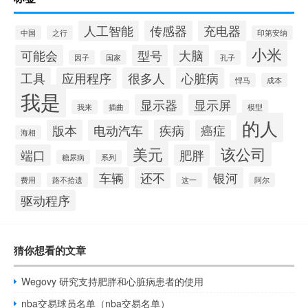
人工智能
传感器
充电器
中国
之行
印第安纳
小米
可能会
型号
大脑
因子
国家
孔子
工具
应用程序
很多人
心脏病
悍马
成本
我是
显示器
显示屏
我来
插曲
模型
的人
版本
电动汽车
疾病
癌症
海相
美元
该公司
端口
肥胖
糖尿病
系列
车辆
还不
银河
费用
路不拾遗
这一
阿尔
驱动程序
猜你想看的文章
Wegovy 研究支持肥胖和心脏病患者的使用
nba交易球员名单（nba交易名单）