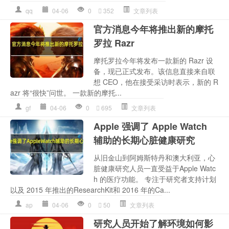
qq
04-06
0
352
文章列表
官方消息今年将推出新的摩托
罗拉 Razr
摩托罗拉今年将发布一款新的 Razr 设
备，现已正式发布。该信息直接来自联
想 CEO，他在接受采访时表示，新的 R
azr 将“很快”问世。 一款新的摩托...
gf
04-06
0
695
文章列表
Apple 强调了 Apple Watch
辅助的长期心脏健康研究
从旧金山到阿姆斯特丹和澳大利亚，心
脏健康研究人员一直受益于Apple Watc
h 的医疗功能。 专注于研究者支持计划
以及 2015 年推出的ResearchKit和 2016 年的Ca...
ap
04-06
0
50
文章列表
研究人员开始了解环境如何影