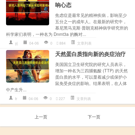
响心态
焦虑症是最常见的精神疾病，影响至少
五分之一的成年人。在最新的研究中，
慕尼黑马克斯·普朗克精神病学研究所的
科学家们表明，一种名为 Dnmt3a 的酶对...
yj
04-06
0
884
文章列表
天然蛋白质指向新的炎症治疗
美国国立卫生研究院的研究人员表示，
增加一种名为三四脯氨酸 (TTP) 的天然
蛋白质的水平，可以显着减少或保护小
鼠免受炎症的影响。结果表明，在人体
中产生升...
tr
04-06
0
227
文章列表
上一页
下一页