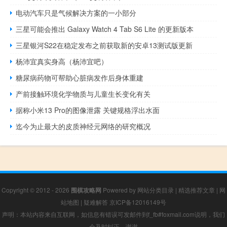
电动汽车只是气候解决方案的一小部分
三星可能会推出 Galaxy Watch 4 Tab S6 Lite 的更新版本
三星银河S22在稳定发布之前获取新的安卓13测试版更新
杨沛宜真实身高（杨沛宜吧）
糖尿病药物可帮助心脏病发作后身体重建
产前接触环境化学物质与儿童生长变化有关
据称小米13 Pro的图像泄露 关键规格浮出水面
迄今为止最大的皮质神经元网络的研究概况
Copyright © 2012 - 2026
围棋攻略网
Powered by
网站分类目录
|
精选推荐文章
|
网
站地图
|
疑难解答
京ICP备12016149号
声明：本站内容来自互联网，如信息有错误可发邮件到f_fb#foxmail.com说明，我们
会及时纠正，谢谢