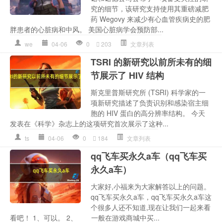
究的细节，该研究支持使用其重磅减肥
药 Wegovy 来减少有心血管疾病史的肥
胖患者的心脏病和中风。 美国心脏病学会预防部...
we
04-06
0
203
文章列表
TSRI 的新研究以前所未有的细
节展示了 HIV 结构
斯克里普斯研究所 (TSRI) 科学家的一
项新研究描述了负责识别和感染宿主细
胞的 HIV 蛋白的高分辨率结构。 今天
发表在《科学》杂志上的这项研究首次展示了这种...
ts
04-06
0
184
文章列表
qq飞车买永久a车（qq飞车买
永久a车）
大家好,小福来为大家解答以上的问题。
qq飞车买永久a车，qq飞车买永久a车这
个很多人还不知道,现在让我们一起来看
看吧！ 1、可以。 2、 一般在游戏商城中买...