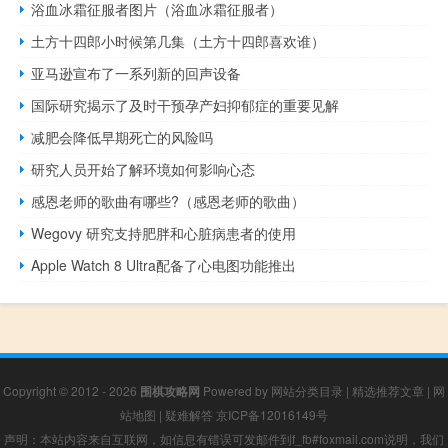
浴血冰霜征服者图片（浴血冰霜征服者）
土方十四郎小时候第几集（土方十四郎喜欢谁）
亚马逊宣布了一系列新的回声设备
国际研究揭示了及时干预孕产妇抑郁症的重要见解
减肥会降低早期死亡的风险吗
研究人员开始了解环境如何影响心态
感恩老师的歌曲有哪些?（感恩老师的歌曲）
Wegovy 研究支持肥胖和心脏病患者的使用
Apple Watch 8 Ultra配备了心电图功能推出
Copyright © 2012 - 2026
围棋攻略网
Powered by
网站分类目录
|
精选推荐文章
|
网
站地图
|
疑难解答
京ICP备12016149号
声明：本站内容来自互联网，如信息有错误可发邮件到f_fb#foxmail.com说明，我们