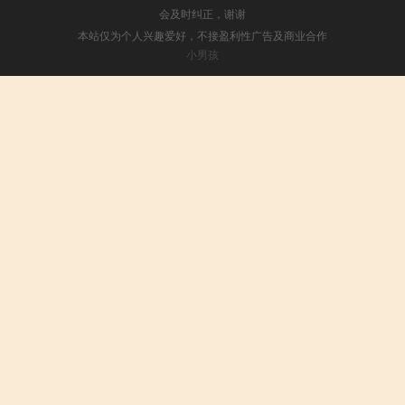
会及时纠正，谢谢
本站仅为个人兴趣爱好，不接盈利性广告及商业合作
小男孩