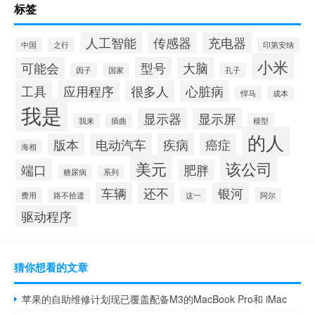
标签
人工智能
传感器
充电器
中国
之行
印第安纳
小米
可能会
型号
大脑
因子
国家
孔子
工具
应用程序
很多人
心脏病
悍马
成本
我是
显示器
显示屏
我来
插曲
模型
的人
版本
电动汽车
疾病
癌症
海相
美元
该公司
端口
肥胖
糖尿病
系列
车辆
还不
银河
费用
路不拾遗
这一
阿尔
驱动程序
猜你想看的文章
苹果的自助维修计划现已覆盖配备M3的MacBook Pro和 iMac