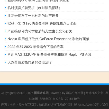
临时演员招聘要求（临时演员招聘）
亚马逊宣布了一系列新的回声设备
据称小米13 Pro的图像泄露 关键规格浮出水面
产前接触环境化学物质与儿童生长变化有关
Nvidia 应用程序取代 GeForce Experience 和控制面板
2022 年和 2023 年最适合下雪的汽车
MSI MAG 322UPF 配备高分辨率和快速 Rapid IPS 面板
天然蛋白质指向新的炎症治疗
Copyright © 2012 - 2026
围棋攻略网
Powered by
网站分类目录
|
精选推荐文章
|
网
站地图
|
疑难解答
京ICP备12016149号
声明：本站内容来自互联网，如信息有错误可发邮件到f_fb#foxmail.com说明，我们