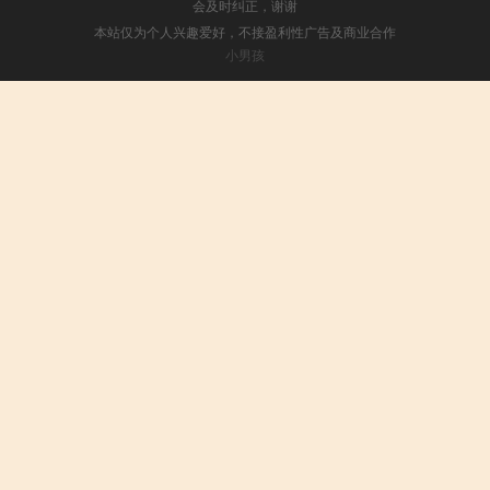
会及时纠正，谢谢
本站仅为个人兴趣爱好，不接盈利性广告及商业合作
小男孩