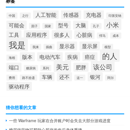
标签
人工智能
传感器
充电器
中国
之行
印第安纳
小米
可能会
型号
大脑
因子
国家
孔子
工具
应用程序
很多人
心脏病
悍马
成本
我是
显示器
显示屏
我来
插曲
模型
的人
版本
电动汽车
疾病
癌症
海相
美元
该公司
端口
肥胖
糖尿病
系列
车辆
还不
银河
费用
路不拾遗
这一
阿尔
驱动程序
猜你想看的文章
一些 Warframe 玩家在合并账户时会失去大部分游戏进度
糖尿病药物可帮助心脏病发作后身体重建