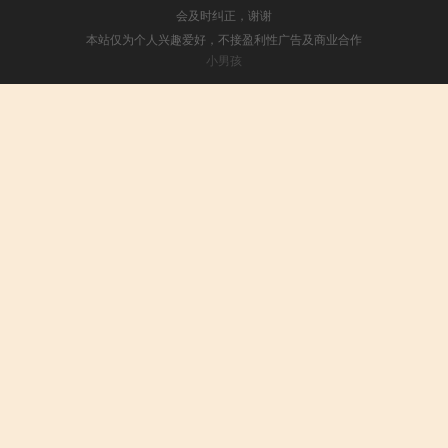
会及时纠正，谢谢
本站仅为个人兴趣爱好，不接盈利性广告及商业合作
小男孩