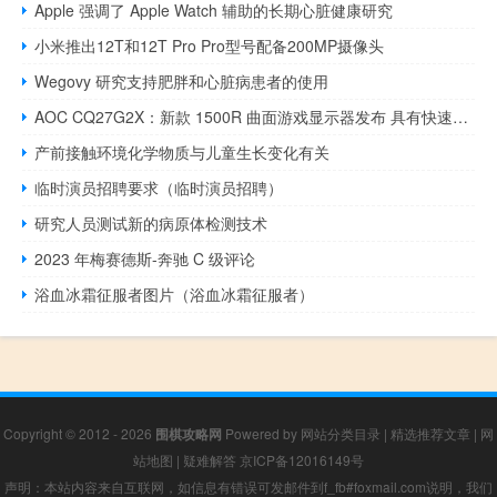
Apple 强调了 Apple Watch 辅助的长期心脏健康研究
小米推出12T和12T Pro Pro型号配备200MP摄像头
Wegovy 研究支持肥胖和心脏病患者的使用
AOC CQ27G2X：新款 1500R 曲面游戏显示器发布 具有快速刷新率
产前接触环境化学物质与儿童生长变化有关
临时演员招聘要求（临时演员招聘）
研究人员测试新的病原体检测技术
2023 年梅赛德斯-奔驰 C 级评论
浴血冰霜征服者图片（浴血冰霜征服者）
Copyright © 2012 - 2026
围棋攻略网
Powered by
网站分类目录
|
精选推荐文章
|
网
站地图
|
疑难解答
京ICP备12016149号
声明：本站内容来自互联网，如信息有错误可发邮件到f_fb#foxmail.com说明，我们