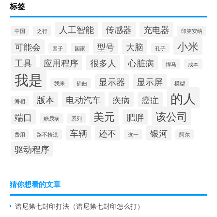
标签
人工智能
传感器
充电器
中国
之行
印第安纳
小米
可能会
型号
大脑
因子
国家
孔子
工具
应用程序
很多人
心脏病
悍马
成本
我是
显示器
显示屏
我来
插曲
模型
的人
版本
电动汽车
疾病
癌症
海相
美元
该公司
端口
肥胖
糖尿病
系列
车辆
还不
银河
费用
路不拾遗
这一
阿尔
驱动程序
猜你想看的文章
谱尼第七封印打法（谱尼第七封印怎么打）